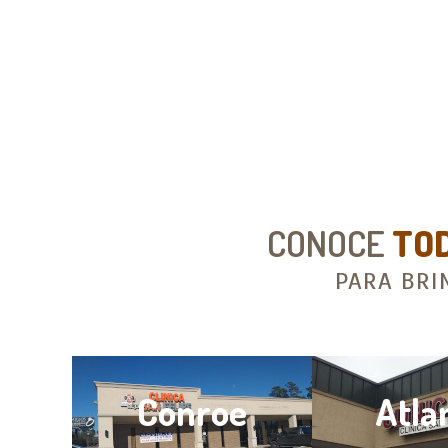
CONOCE
TO
PARA BRI
wn
Conroe
Atla