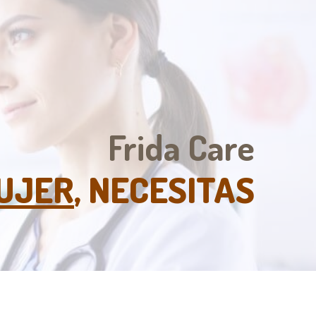
Frida Care
UJER
, NECESITAS