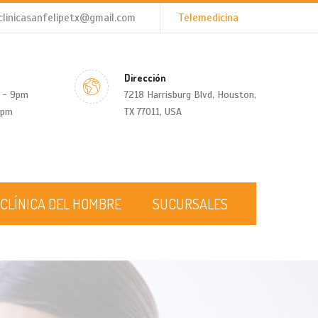
clinicasanfelipetx@gmail.com
Telemedicina
Dirección
 - 9pm
7218 Harrisburg Blvd, Houston,
2pm
TX 77011, USA
CLÍNICA DEL HOMBRE
SUCURSALES